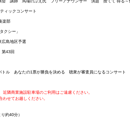
演会 講師 馬場のぶえ氏 フリーアナウンサー 演題 捨てて 得る～
ラティックコンサート
奏楽部
Oタクシー」
東広島地区予選
第43回
バトル あなたの1票が勝負を決める 聴衆が審査員になるコンサート
、近隣商業施設駐車場のご利用はご遠慮ください。
合わせてお越しください。
り約40分）