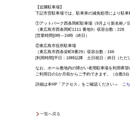
【近隣駐車場】
下記市営駐車場では、駐車券の減免処理により駐車
①アットパーク西条岡町駐車場（9月より新名称／旧
（東広島市西条岡町1111 番地9）収容台数：228
[営業時間]0時～24時（終日）
②東広島市役所駐車場
（東広島市西条栄町8番29）収容台数：166
[利用時間]平日：18時以降 土日祝日：終日（た
なお、ホール敷地内の障がい者用駐車場を利用希望
ご利用日の1か月前からご予約できます。（台数3
詳細は本HP「アクセス」をご確認ください→
こ
一覧へ戻る