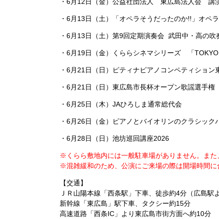
・6月12日（金）
公益社団法人 東広島法人会 講
・6月13日（土）「オペラそうだったのか!!」オペ
・6月13日（土）第9回定期演奏会 武田中・高の吹
・6月19日（金）くららシネマシリーズ 「TOKY
・6月21日（日）ピティナピアノコンペティション
・6月21日（日）東広島市長杯オープン歌謡選手権 
・6月25日（木）JAひろしま通常総代会
・6月26日（金）ピアノとバイオリンのクラシック
・6月28日（日）池坊巡回講座2026
※くらら敷地内には一般駐車場がありません。また
※混雑緩和のため、公演にご来場の際は開場時間に
【交通】
ＪＲ山陽本線「西条駅」下車、徒歩約4分（広島駅よ
新幹線「東広島」駅下車、タクシー約15分
高速道路「西条IC」より東広島市街方面へ約10分