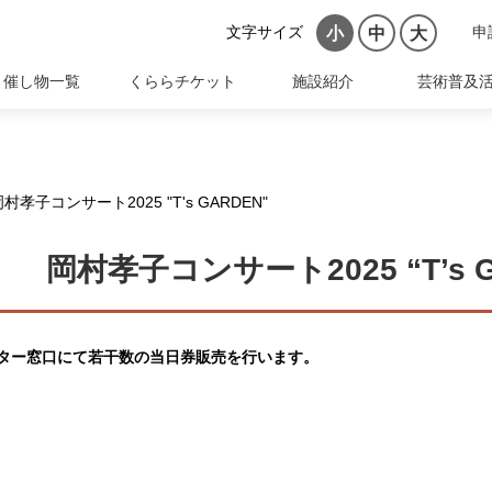
文字サイズ
申
小
中
大
催し物一覧
くららチケット
施設紹介
芸術普及
コンサート2025 "T's GARDEN"
村孝子コンサート2025 “T’s G
ター窓口にて若干数の当日券販売を行います。