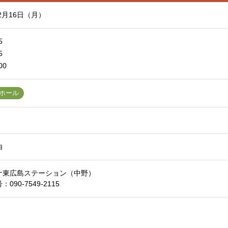
年2月16日（月）
5
5
00
ホール
由
ナ東広島ステーション（中野）
号：
090-7549-2115