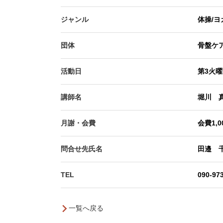
ジャンル
体操/ヨ
団体
骨盤ケ
活動日
第3火曜日
講師名
堀川 
月謝・会費
会費1,
問合せ先氏名
田邉 
TEL
090-97
一覧へ戻る