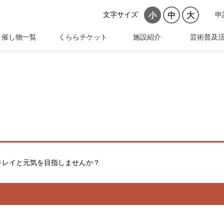
文字サイズ
申
小
中
大
催し物一覧
くららチケット
施設紹介
芸術普及
キレイと元気を目指しませんか？