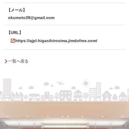
メール
okumoto39@gmail.com
URL
https://ajpl-higasihirosima.jimdofree.com/
一覧へ戻る