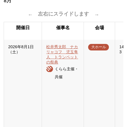
8月
← 左右にスライドします →
開催日
催事名
会場
2026年8月1日
松井秀太郎 ナカ
14
大ホール
（土）
リャコフ 児玉隼
3：
人 トランペット
の祭典
くらら主催・
共催