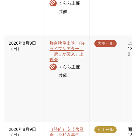
くらら主催・
共催
2026年8月9日
舞台映像上映 Re
上映
大ホール
（日）
ライブシアター
13
「蒙古が襲来」上
0：
映会
くらら主催・
共催
2026年8月9日
（詩吟）安芸岳風
開場
小ホール
（日）
会 令和８年度
13: