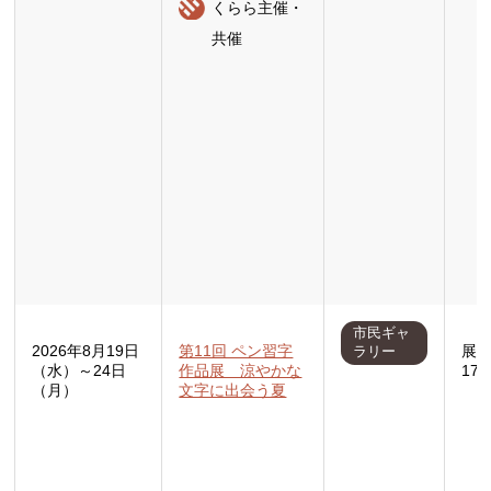
くらら主催・
共催
市民ギャ
2026年8月19日
第11回 ペン習字
展示
ラリー
（水）～24日
作品展 涼やかな
17:
（月）
文字に出会う夏