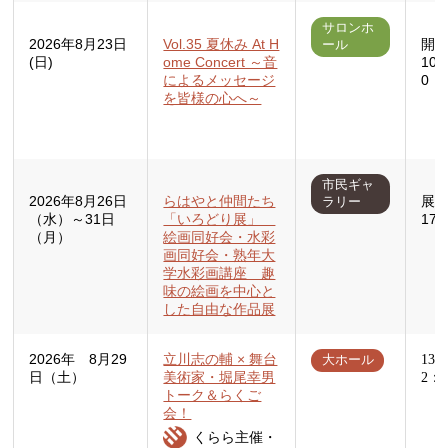
サロンホ
2026年8月23日
Vol.35 夏休み At H
開場
ール
(日)
ome Concert ～音
10:
によるメッセージ
0
を皆様の心へ～
市民ギャ
2026年8月26日
らはやと仲間たち
展示
ラリー
（水）～31日
「いろどり展」
17:
（月）
絵画同好会・水彩
画同好会・熟年大
学水彩画講座 趣
味の絵画を中心と
した自由な作品展
2026年 8月29
立川志の輔 × 舞台
13
大ホール
日（土）
美術家・堀尾幸男
2：
トーク＆らくご
会！
くらら主催・