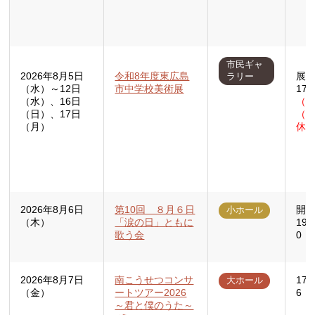
市民ギャ
2026年8月5日
令和8年度東広島
展示
ラリー
（水）～12日
市中学校美術展
17
（水）、16日
（木
（日）、17日
（
（月）
休
2026年8月6日
第10回 ８月６日
開場
小ホール
（木）
「涙の日」ともに
19:
歌う会
0
2026年8月7日
南こうせつコンサ
17
大ホール
（金）
ートツアー2026
6：
～君と僕のうた～