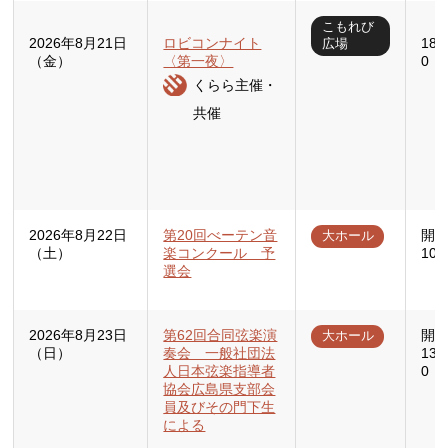
こもれび
2026年8月21日
ロビコンナイト
18
広場
（金）
〈第一夜〉
0
くらら主催・
共催
2026年8月22日
第20回べーテン音
開場
大ホール
（土）
楽コンクール 予
10
選会
2026年8月23日
第62回合同弦楽演
開場
大ホール
（日）
奏会 一般社団法
13:
人日本弦楽指導者
0
協会広島県支部会
員及びその門下生
による