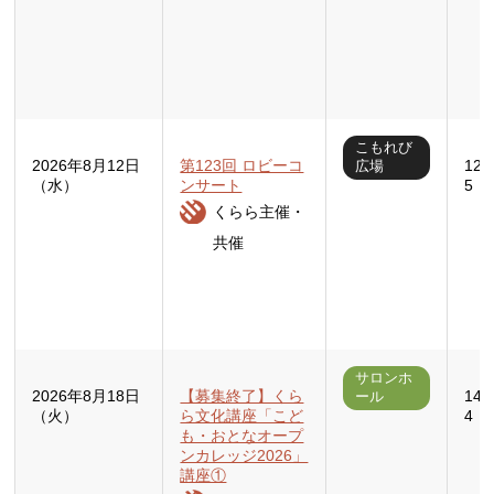
こもれび
2026年8月12日
第123回 ロビーコ
12
広場
（水）
ンサート
5
くらら主催・
共催
サロンホ
2026年8月18日
【募集終了】くら
14
ール
（火）
ら文化講座「こど
4：
も・おとなオープ
ンカレッジ2026」
講座①