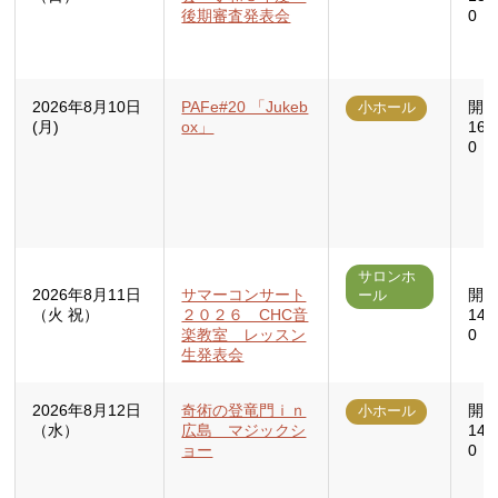
後期審査発表会
0
2026年8月10日
PAFe#20 「Jukeb
開場
小ホール
(月)
ox」
16:
0（
サロンホ
2026年8月11日
サマーコンサート
開場
ール
（火 祝）
２０２６ CHC音
14:
楽教室 レッスン
0
生発表会
2026年8月12日
奇術の登竜門ｉｎ
開場
小ホール
（水）
広島 マジックシ
14:
ョー
0